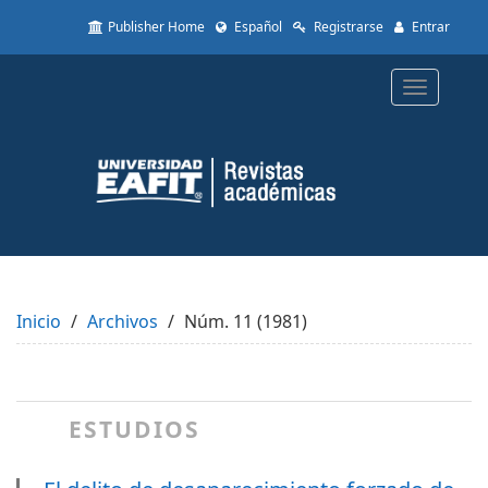
Quick
Publisher Home
Español
Registrarse
Entrar
jump
to
page
Toggle
content
navigatio
Main
Navigation
Main
Content
Sidebar
Inicio
Archivos
Núm. 11 (1981)
ESTUDIOS