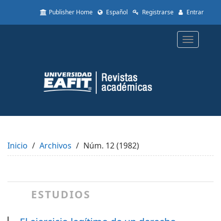
Quick
Publisher Home
Español
Registrarse
Entrar
jump
to
page
Toggle
content
navigatio
Main
Navigation
Main
Content
Sidebar
Inicio
Archivos
Núm. 12 (1982)
ESTUDIOS