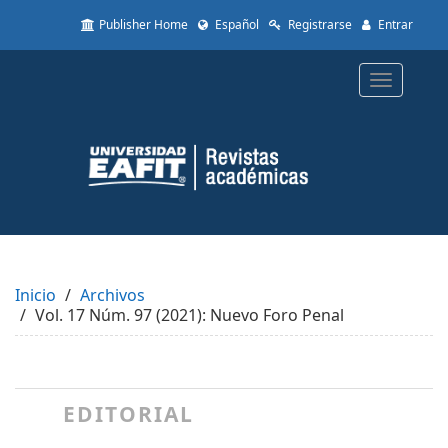
Quick
Publisher Home
Español
Registrarse
Entrar
jump
to
page
Toggle
content
navigatio
Main
Navigation
Main
Content
Sidebar
Inicio
Archivos
Vol. 17 Núm. 97 (2021): Nuevo Foro Penal
EDITORIAL