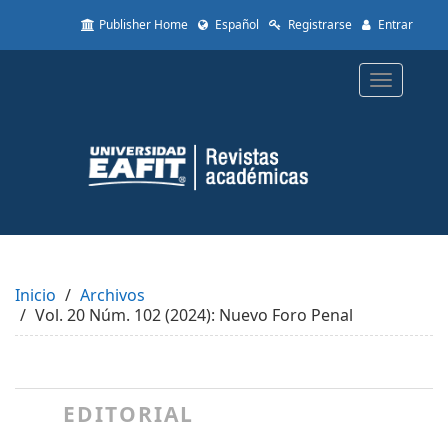
Quick
Publisher Home
Español
Registrarse
Entrar
jump
to
page
Toggle
content
navigatio
Main
Navigation
Main
Content
Sidebar
Inicio
Archivos
Vol. 20 Núm. 102 (2024): Nuevo Foro Penal
EDITORIAL