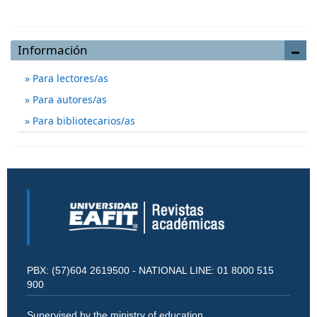
Información
Para lectores/as
Para autores/as
Para bibliotecarios/as
PBX: (57)604 2619500 - NATIONAL LINE: 01 8000 515
900
Supervised by the ministry of education