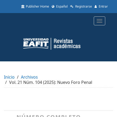
Quick
Publisher Home
Español
Registrarse
Entrar
jump
to
page
Toggle
content
navigatio
Main
Navigation
Main
Content
Sidebar
Inicio
Archivos
Vol. 21 Núm. 104 (2025): Nuevo Foro Penal