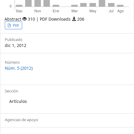
Abstract
310 | PDF Downloads
206
Article
PDF
Sidebar
Publicado
dic 1, 2012
Article
Número
Núm. 5 (2012)
Details
Sección
Artículos
Agencias de apoyo