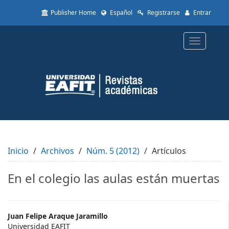
Quick
Publisher Home
Español
Registrarse
Entrar
jump
to
page
Toggle
content
navigatio
Main
Navigation
Main
Content
Sidebar
Inicio
Archivos
Núm. 5 (2012)
Artículos
En el colegio las aulas están muertas
Main
Juan Felipe Araque Jaramillo
Universidad EAFIT