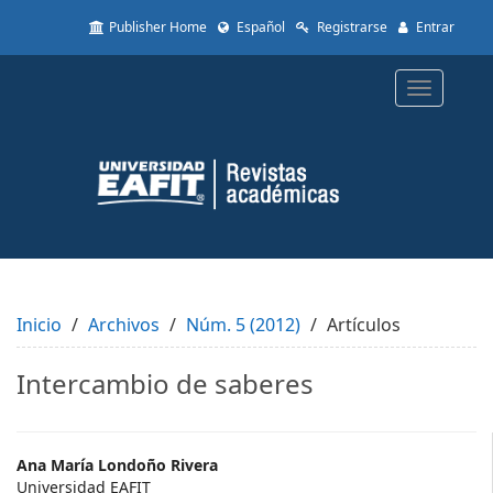
Quick
Publisher Home
Español
Registrarse
Entrar
jump
to
page
Toggle
content
navigatio
Main
Navigation
Main
Content
Sidebar
Inicio
Archivos
Núm. 5 (2012)
Artículos
Intercambio de saberes
Main
Ana María Londoño Rivera
Universidad EAFIT