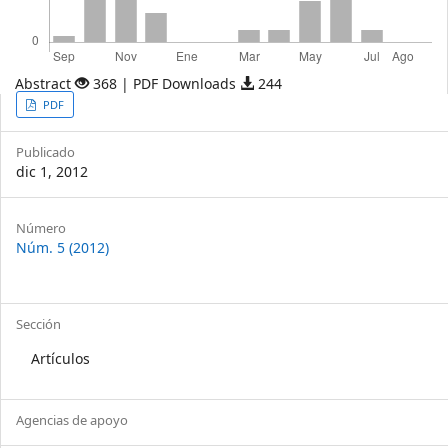
Abstract
368 | PDF Downloads
244
Article
PDF
Sidebar
Publicado
dic 1, 2012
Article
Número
Núm. 5 (2012)
Details
Sección
Artículos
Agencias de apoyo