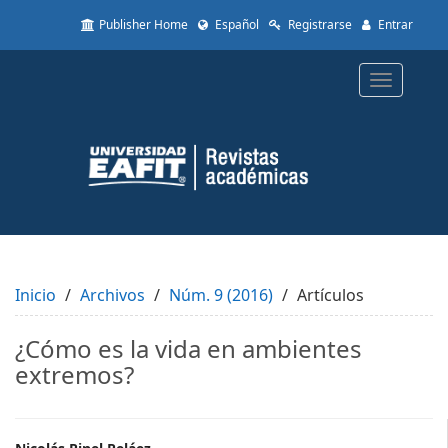
Quick
Publisher Home
Español
Registrarse
Entrar
jump
to
page
Toggle
content
navigatio
Main
Navigation
Main
Content
Sidebar
Inicio
Archivos
Núm. 9 (2016)
Artículos
¿Cómo es la vida en ambientes
extremos?