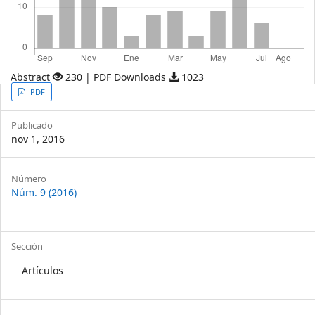
Abstract
230 | PDF Downloads
1023
Article
PDF
Sidebar
Publicado
nov 1, 2016
Article
Número
Núm. 9 (2016)
Details
Sección
Artículos