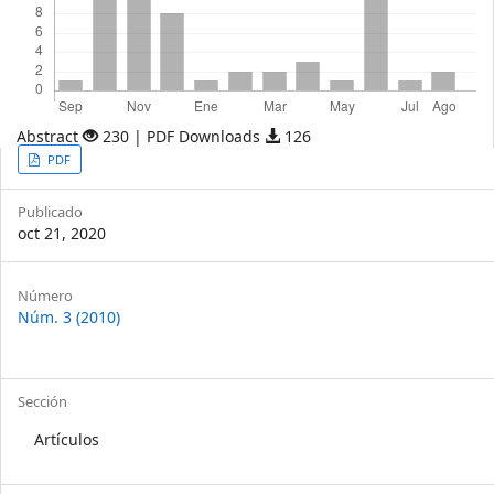
Abstract
230 | PDF Downloads
126
Article
PDF
Sidebar
Publicado
oct 21, 2020
Article
Número
Núm. 3 (2010)
Details
Sección
Artículos