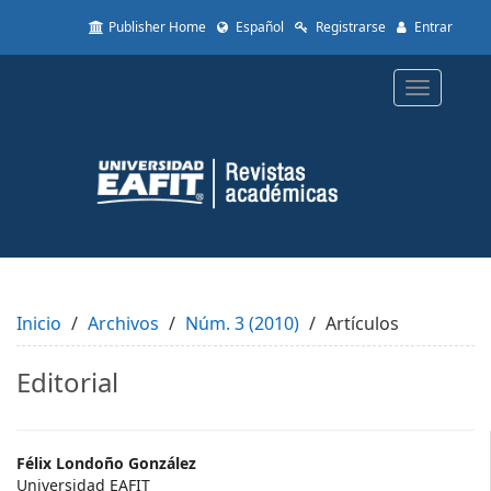
Quick
Publisher Home
Español
Registrarse
Entrar
jump
to
page
Toggle
content
navigatio
Main
Navigation
Main
Content
Sidebar
Inicio
Archivos
Núm. 3 (2010)
Artículos
Editorial
Main
Félix Londoño González
Universidad EAFIT