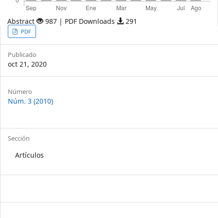
Abstract
987 | PDF Downloads
291
Article
PDF
Sidebar
Publicado
oct 21, 2020
Article
Número
Núm. 3 (2010)
Details
Sección
Artículos