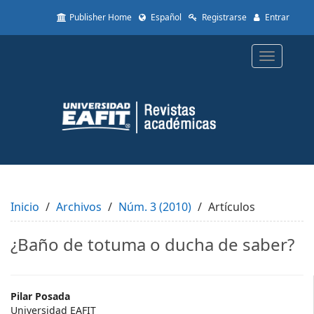
Quick
Publisher Home
Español
Registrarse
Entrar
jump
to
page
Toggle
content
navigatio
Main
Navigation
Main
Content
Sidebar
Inicio
Archivos
Núm. 3 (2010)
Artículos
¿Baño de totuma o ducha de saber?
Main
Pilar Posada
Universidad EAFIT