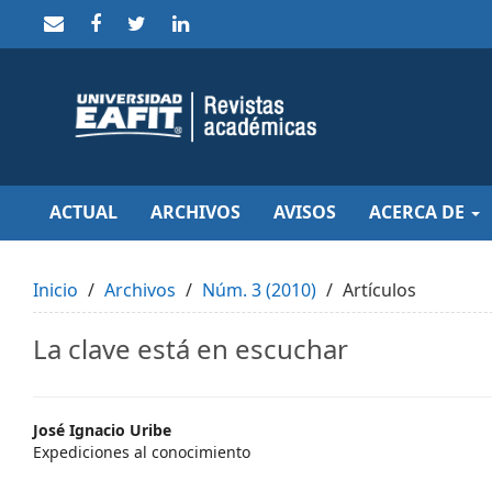
Quick
jump
to
page
content
Main
Navigation
Main
Content
Sidebar
ACTUAL
ARCHIVOS
AVISOS
ACERCA DE
Inicio
Archivos
Núm. 3 (2010)
Artículos
La clave está en escuchar
Main
José Ignacio Uribe
Expediciones al conocimiento
Article