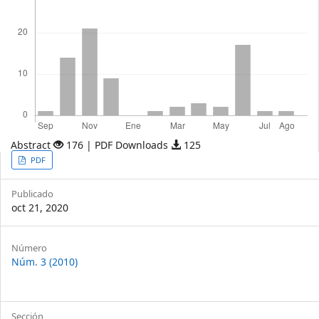
Abstract
176 | PDF Downloads
125
Article
PDF
Sidebar
Publicado
oct 21, 2020
Article
Número
Núm. 3 (2010)
Details
Sección