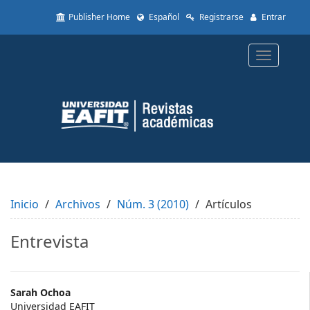
Quick
Publisher Home
Español
Registrarse
Entrar
jump
to
page
Toggle
content
navigatio
Main
Navigation
Main
Content
Sidebar
Inicio
Archivos
Núm. 3 (2010)
Artículos
Entrevista
Main
Sarah Ochoa
Universidad EAFIT