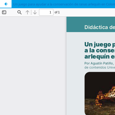
Un juego para ayudar a la conservación de ranas arlequín en Colo