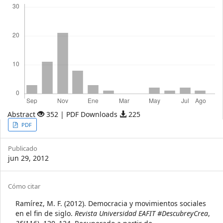
Abstract
352 | PDF Downloads
225
Article
PDF
Sidebar
Publicado
jun 29, 2012
Article
Cómo citar
Details
Ramírez, M. F. (2012). Democracia y movimientos sociales
en el fin de siglo.
Revista Universidad EAFIT #DescubreyCrea
,