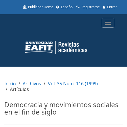
Quick
Publisher Home
Español
Registrarse
Entrar
jump
to
page
Toggle
content
navigatio
Main
Navigation
Main
Content
Sidebar
Inicio
Archivos
Vol. 35 Núm. 116 (1999)
Artículos
Democracia y movimientos sociales
en el fin de siglo