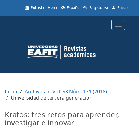
Quick
Publisher Home
Español
Registrarse
Entrar
jump
to
page
Toggle
content
navigatio
Main
Navigation
Main
Content
Sidebar
Inicio
Archivos
Vol. 53 Núm. 171 (2018)
Universidad de tercera generación
Kratos: tres retos para aprender,
investigar e innovar