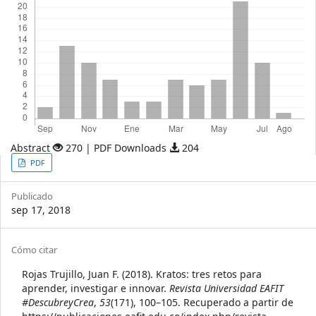
Abstract
270 | PDF Downloads
204
Article
PDF
Sidebar
Publicado
sep 17, 2018
Article
Cómo citar
Details
Rojas Trujillo, ​​Juan F. (2018). Kratos: tres retos para
aprender, investigar e innovar.
Revista Universidad EAFIT
#DescubreyCrea
,
53
(171), 100–105. Recuperado a partir de