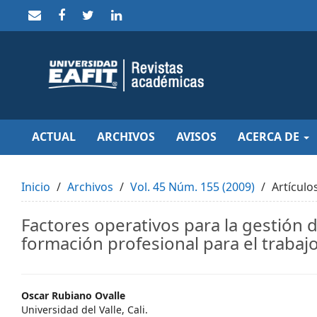
Quick
jump
to
page
content
Main
Navigation
Main
Content
Sidebar
ACTUAL
ARCHIVOS
AVISOS
ACERCA DE
Inicio
Archivos
Vol. 45 Núm. 155 (2009)
Artículo
Factores operativos para la gestión d
formación profesional para el trabaj
Main
Oscar Rubiano Ovalle
Universidad del Valle, Cali.