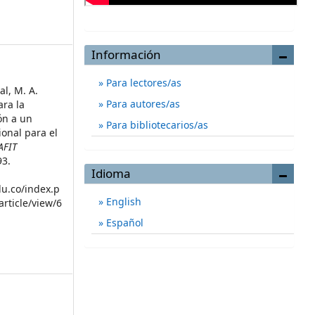
Información
Para lectores/as
al, M. A.
Para autores/as
ara la
ón a un
Para bibliotecarios/as
onal para el
AFIT
93.
Idioma
du.co/index.p
English
article/view/6
Español