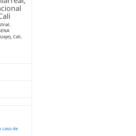
larreal,
acional
Cali
trial.
 SENA
zaje), Cali,
n caso de