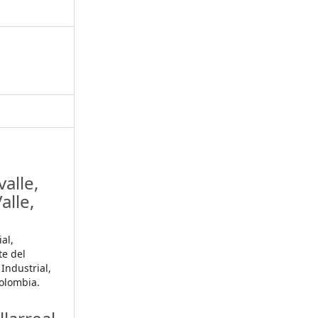
alle,
alle,
al,
te del
Industrial,
Colombia.