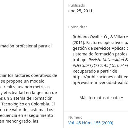
Sidebar
Publicado
ene 25, 2011
Article
Cómo citar
Details
Rubiano Ovalle, O., & Villarre
(2011). Factores operativos p
mación profesional para el
gestión de servicios Aplicaci
sistema de formación profesi
trabajo.
Revista Universidad E
#DescubreyCrea
,
45
(155), 74–
Recuperado a partir de
iar los factores operativos de
https://publicaciones.eafit.e
 y se propone un modelo
hp/revista-universidad-eafit/
se realiza usando métricas
y efectividad en la gestión de
Más formatos de cita
o es un Sistema de Formación
o Tecnológico en Colombia. El
na de valor del sistema. Los
recuencia en el seguimiento
Número
 en menor grado, las
Vol. 45 Núm. 155 (2009)