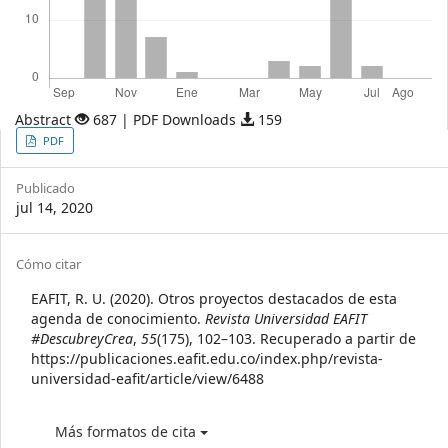
Abstract
687 | PDF Downloads
159
Article
PDF
Sidebar
Publicado
jul 14, 2020
Article
Cómo citar
Details
EAFIT, R. U. (2020). Otros proyectos destacados de esta
agenda de conocimiento.
Revista Universidad EAFIT
#DescubreyCrea
,
55
(175), 102–103. Recuperado a partir de
https://publicaciones.eafit.edu.co/index.php/revista-
universidad-eafit/article/view/6488
Más formatos de cita