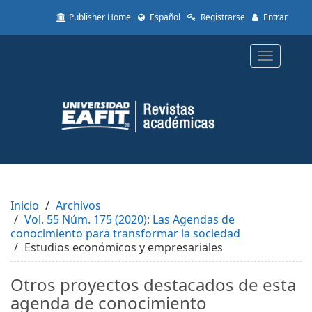
Quick
Publisher Home
Español
Registrarse
Entrar
jump
to
page
Toggle
content
navigatio
Main
Navigation
Main
Content
Sidebar
Inicio
Archivos
Vol. 55 Núm. 175 (2020): Las Agendas de
conocimiento para transformar la sociedad
Estudios económicos y empresariales
Otros proyectos destacados de esta
agenda de conocimiento