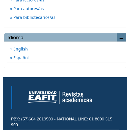
Para autores/as
Para bibliotecarios/as
Idioma
English
Español
PBX: (57)604 2619500 - NATIONAL LINE: 01 8000 515
900