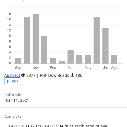
Descargas
Abstract
2377 | PDF Downloads
186
Article
PDF
Sidebar
Publicado
mar 11, 2021
Article
Cómo citar
EAFIT, R. U. (2021). EAFIT y Augura recibieron nueva