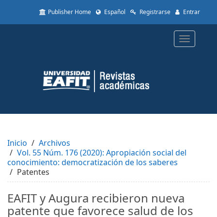
Quick
Publisher Home
Español
Registrarse
Entrar
jump
to
page
Toggle
content
navigatio
Main
Navigation
Main
Content
Sidebar
Inicio
Archivos
Vol. 55 Núm. 176 (2020): Apropiación social del
conocimiento: democratización de los saberes
Patentes
EAFIT y Augura recibieron nueva
patente que favorece salud de los