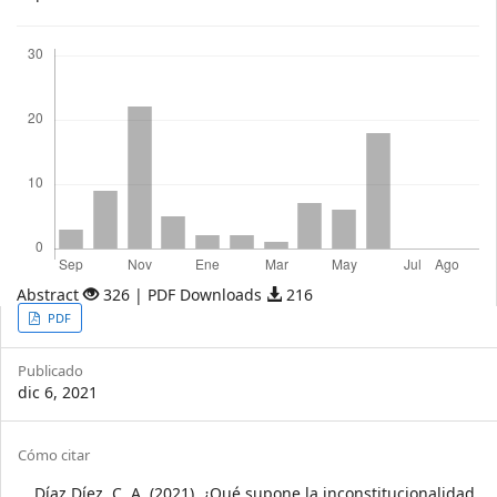
Descargas
Abstract
326 | PDF Downloads
216
Article
PDF
Sidebar
Publicado
dic 6, 2021
Article
Cómo citar
Díaz Díez, C. A. (2021). ¿Qué supone la inconstitucionalidad