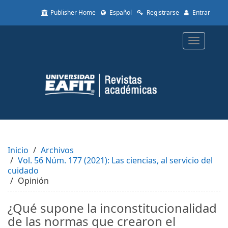
Quick
Publisher Home
Español
Registrarse
Entrar
jump
to
page
Toggle
content
navigatio
Main
Navigation
Main
Content
Sidebar
Inicio
Archivos
Vol. 56 Núm. 177 (2021): Las ciencias, al servicio del
cuidado
Opinión
¿Qué supone la inconstitucionalidad
de las normas que crearon el