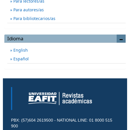
Para lectores/as
Para autores/as
Para bibliotecarios/as
Idioma
English
Español
PBX: (57)604 2619500 - NATIONAL LINE: 01 8000 515
900