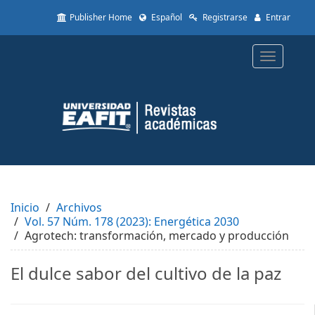
Quick
Publisher Home
Español
Registrarse
Entrar
jump
to
page
Toggle
content
navigatio
Main
Navigation
Main
Content
Sidebar
Inicio
Archivos
Vol. 57 Núm. 178 (2023): Energética 2030
Agrotech: transformación, mercado y producción
El dulce sabor del cultivo de la paz