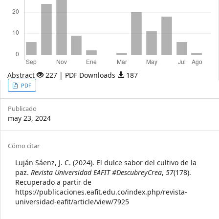
Abstract
227 | PDF Downloads
187
Article
PDF
Sidebar
Publicado
may 23, 2024
Article
Cómo citar
Details
Luján Sáenz, J. C. (2024). El dulce sabor del cultivo de la
paz.
Revista Universidad EAFIT #DescubreyCrea
,
57
(178).
Recuperado a partir de
https://publicaciones.eafit.edu.co/index.php/revista-
universidad-eafit/article/view/7925