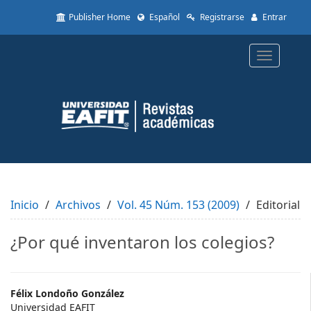
Quick
Publisher Home
Español
Registrarse
Entrar
jump
to
page
Toggle
content
navigatio
Main
Navigation
Main
Content
Sidebar
Inicio
Archivos
Vol. 45 Núm. 153 (2009)
Editorial
¿Por qué inventaron los colegios?
Main
Félix Londoño González
Universidad EAFIT