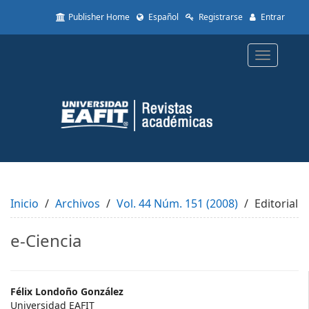
Quick
Publisher Home
Español
Registrarse
Entrar
jump
to
page
Toggle
content
navigatio
Main
Navigation
Main
Content
Sidebar
Inicio
Archivos
Vol. 44 Núm. 151 (2008)
Editorial
e-Ciencia
Main
Félix Londoño González
Universidad EAFIT