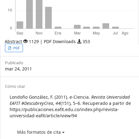
Abstract
1129 | PDF Downloads
353
Article
PDF
Sidebar
Publicado
mar 24, 2011
Article
Cómo citar
Details
Londoño González, F. (2011). e-Ciencia.
Revista Universidad
EAFIT #DescubreyCrea
,
44
(151), 5–6. Recuperado a partir de
https://publicaciones.eafit.edu.co/index.php/revista-
universidad-eafit/article/view/94
Más formatos de cita