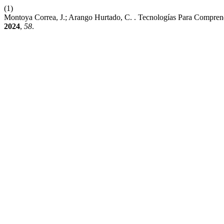
(1)
Montoya Corre​a​, J.; Arango Hurtado, C. . Tecnologías Para Compren
2024
,
58
.