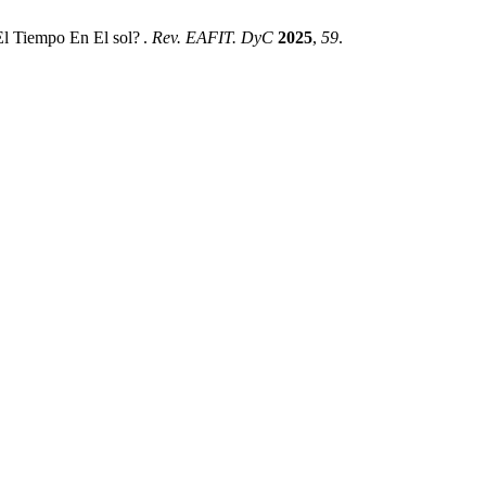
l Tiempo En El sol? .
Rev. EAFIT. DyC
2025
,
59
.