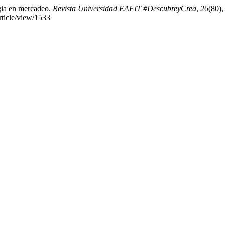
tegia en mercadeo.
Revista Universidad EAFIT #DescubreyCrea
,
26
(80),
article/view/1533