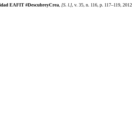
sidad EAFIT #DescubreyCrea
,
[S. l.]
, v. 35, n. 116, p. 117–119, 2012