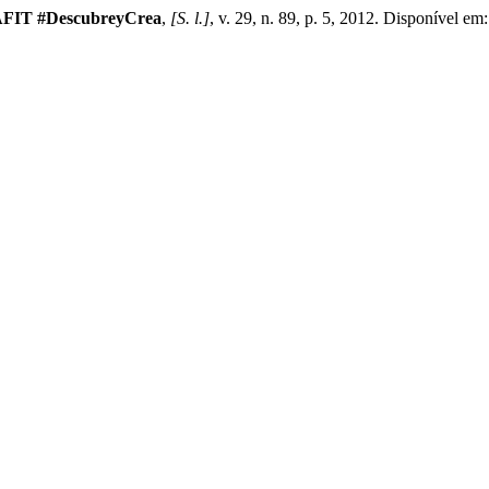
EAFIT #DescubreyCrea
,
[S. l.]
, v. 29, n. 89, p. 5, 2012. Disponível em