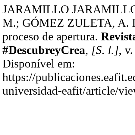
JARAMILLO JARAMILLO
M.; GÓMEZ ZULETA, A. La g
proceso de apertura.
Revist
#DescubreyCrea
,
[S. l.]
, v
Disponível em:
https://publicaciones.eafit.
universidad-eafit/article/v