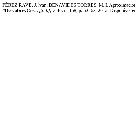
PÉREZ RAVE, J. lván; BENAVIDES TORRES, M. I. Aproximación del e
#DescubreyCrea
,
[S. l.]
, v. 46, n. 158, p. 52–63, 2012. Disponível e