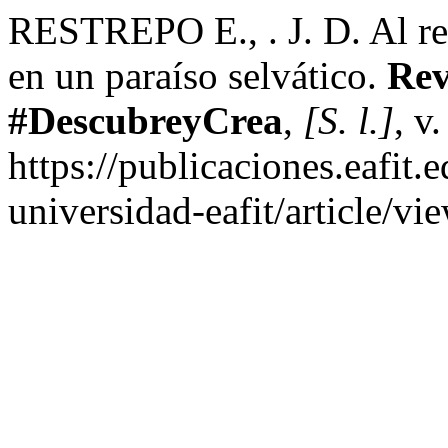
RESTREPO E., . J. D. Al res
en un paraíso selvático.
Rev
#DescubreyCrea
,
[S. l.]
, v
https://publicaciones.eafit.
universidad-eafit/article/v