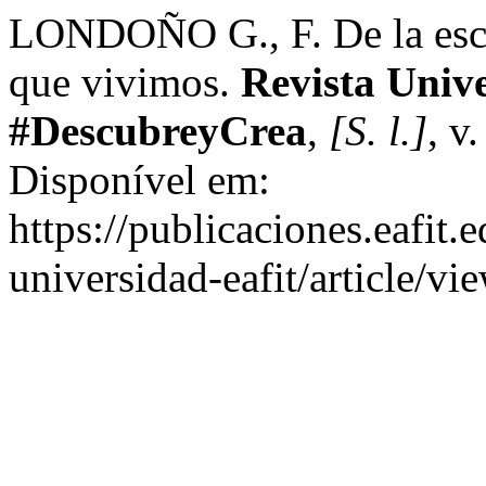
LONDOÑO G., F. De la escrit
que vivimos.
Revista Univ
#DescubreyCrea
,
[S. l.]
, v
Disponível em:
https://publicaciones.eafit.
universidad-eafit/article/v