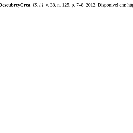
#DescubreyCrea
,
[S. l.]
, v. 38, n. 125, p. 7–8, 2012. Disponível em: htt