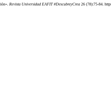
ción».
Revista Universidad EAFIT #DescubreyCrea
26 (78):75-84. https