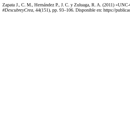
Zapata J., C. M., Hernández P., J. C. y Zuluaga, R. A. (2011) «UNC
#DescubreyCrea
, 44(151), pp. 93–106. Disponible en: https://publica