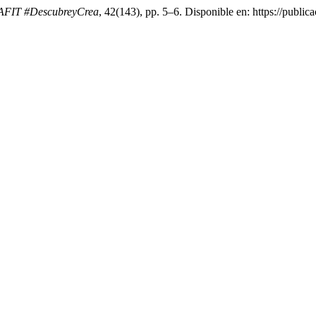
EAFIT #DescubreyCrea
, 42(143), pp. 5–6. Disponible en: https://public