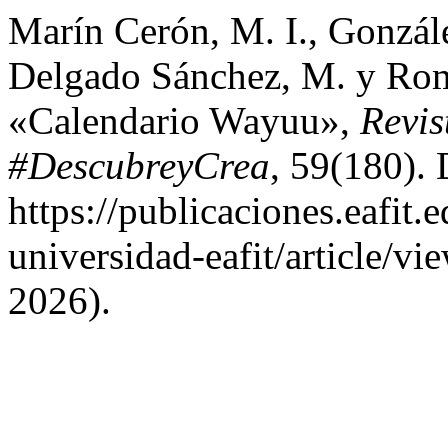
Marín Cerón, M. I., Gonzále
Delgado Sánchez, M. y Rom
«Calendario Wayuu»,
Revis
#DescubreyCrea
, 59(180). 
https://publicaciones.eafit.
universidad-eafit/article/v
2026).