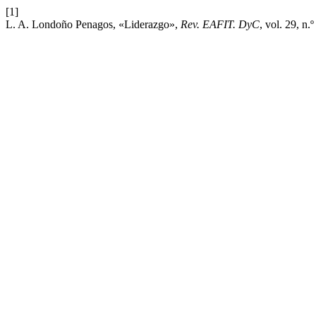
[1]
L. A. Londoño Penagos, «Liderazgo»,
Rev. EAFIT. DyC
, vol. 29, n.