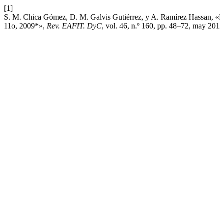
[1]
S. M. Chica Gómez, D. M. Galvis Gutiérrez, y A. Ramírez Hassan, 
11o, 2009*»,
Rev. EAFIT. DyC
, vol. 46, n.º 160, pp. 48–72, may 201