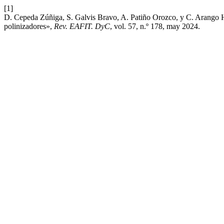
[1]
D. Cepeda Zúñiga, S. Galvis Bravo, A. Patiño Orozco, y C. Arango Hu
polinizadores»,
Rev. EAFIT. DyC
, vol. 57, n.º 178, may 2024.