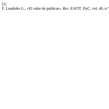
[1]
F. Londoño G., «El valor de publicar»,
Rev. EAFIT. DyC
, vol. 40, n.