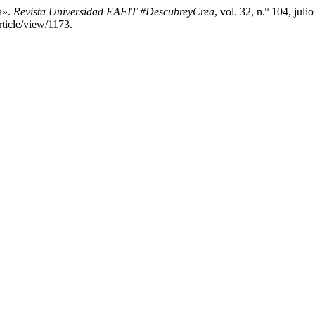
a».
Revista Universidad EAFIT #DescubreyCrea
, vol. 32, n.º 104, jul
rticle/view/1173.