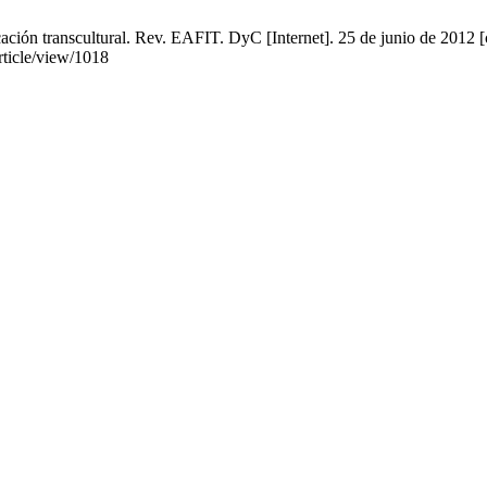
ón transcultural. Rev. EAFIT. DyC [Internet]. 25 de junio de 2012 [c
article/view/1018