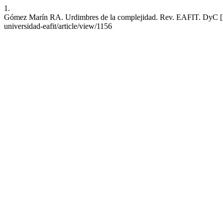
1.
Gómez Marín RA. Urdimbres de la complejidad. Rev. EAFIT. DyC [Intern
universidad-eafit/article/view/1156