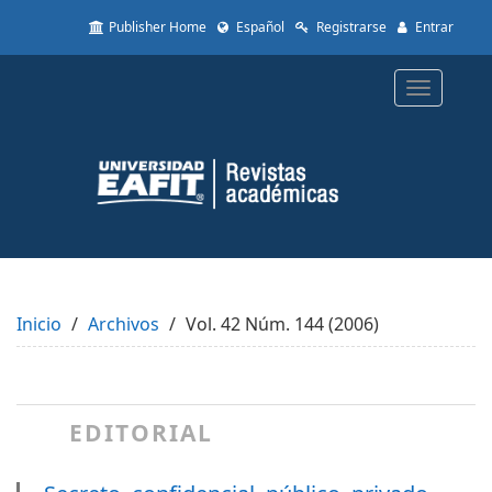
Quick
Publisher Home
Español
Registrarse
Entrar
jump
to
page
Toggle
content
navigatio
Main
Navigation
Main
Content
Sidebar
Inicio
Archivos
Vol. 42 Núm. 144 (2006)
EDITORIAL