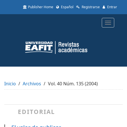
Quick
Publisher Home
Español
Registrarse
Entrar
jump
to
page
Toggle
content
navigatio
Main
Navigation
Main
Content
Sidebar
Inicio
Archivos
Vol. 40 Núm. 135 (2004)
EDITORIAL