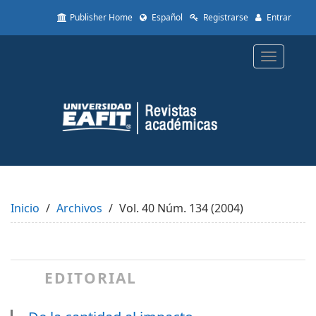
Quick
Publisher Home
Español
Registrarse
Entrar
jump
to
page
Toggle
content
navigatio
Main
Navigation
Main
Content
Sidebar
Inicio
Archivos
Vol. 40 Núm. 134 (2004)
EDITORIAL