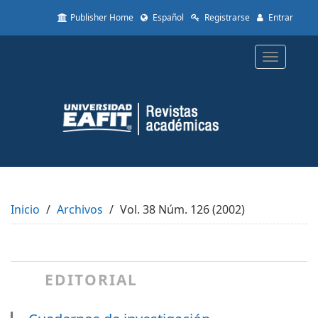
Quick
Publisher Home
Español
Registrarse
Entrar
jump
to
page
Toggle
content
navigatio
Main
Navigation
Main
Content
Sidebar
Inicio
Archivos
Vol. 38 Núm. 126 (2002)
EDITORIAL