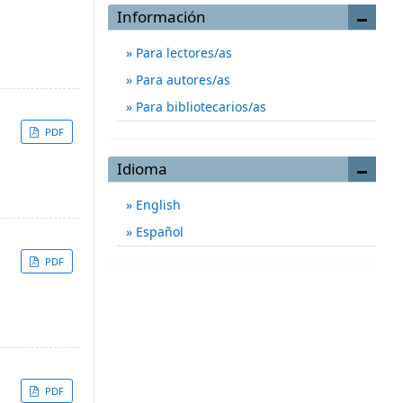
Información
Para lectores/as
Para autores/as
Para bibliotecarios/as
PDF
Idioma
English
Español
PDF
PDF