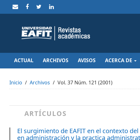
Quick
jump
to
page
content
Main
Navigation
Main
Content
Sidebar
ACTUAL
ARCHIVOS
AVISOS
ACERCA DE
Inicio
Archivos
Vol. 37 Núm. 121 (2001)
ARTÍCULOS
El surgimiento de EAFIT en el contexto del
en administración y la practica administra