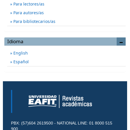
Para lectores/as
Para autores/as
Para bibliotecarios/as
Idioma
English
Español
PBX: (57)604 2619500 - NATIONAL LINE: 01 8000 515
900