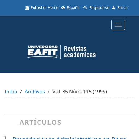
Quick
Publisher Home
Español
Registrarse
Entrar
jump
to
page
Toggle
content
navigatio
Main
Navigation
Main
Content
Sidebar
Inicio
Archivos
Vol. 35 Núm. 115 (1999)
ARTÍCULOS