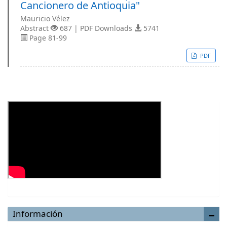
Cancionero de Antioquia"
Mauricio Vélez
Abstract
687 | PDF Downloads
5741
Page 81-99
PDF
Información