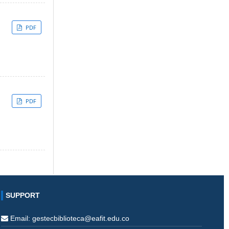
PDF
PDF
SUPPORT
Email: gestecbiblioteca@eafit.edu.co