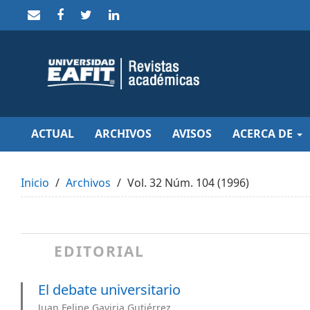
Quick
jump
to
page
content
Main
Navigation
Main
Content
Sidebar
ACTUAL
ARCHIVOS
AVISOS
ACERCA DE
Inicio
Archivos
Vol. 32 Núm. 104 (1996)
EDITORIAL
El debate universitario
Juan Felipe Gaviria Gutiérrez