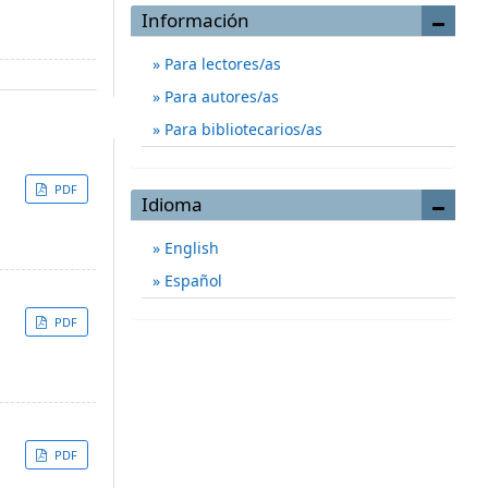
Información
Para lectores/as
Para autores/as
Para bibliotecarios/as
PDF
Idioma
English
Español
PDF
PDF